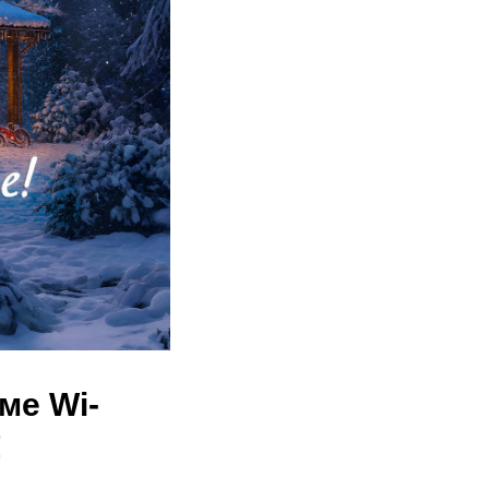
ме Wi-
!