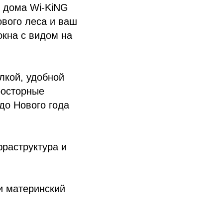
е дома Wi-KiNG
ового леса и ваш
окна с видом на
лкой, удобной
росторные
до Нового года
фраструктура и
и материнский